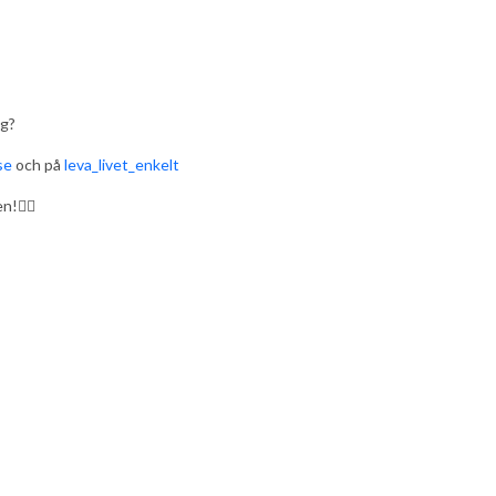
ng?
se
och på
leva_livet_enkelt
!🤸‍♀️