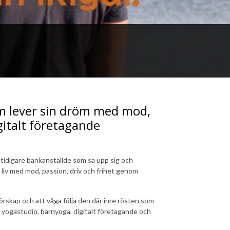
m lever sin dröm med mod,
gitalt företagande
tidigare bankanställde som sa upp sig och
 liv med mod, passion, driv och frihet genom
nörskap och att våga följa den där inre rösten som
ll yogastudio, barnyoga, digitalt företagande och