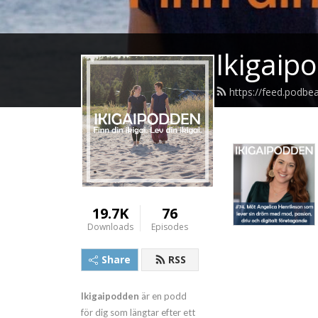
Ikigaip
https://feed.podbe
19.7K
76
Downloads
Episodes
Share
RSS
Ikigaipodden
är en podd
för dig som längtar efter ett