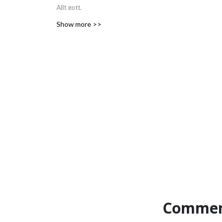
Allt gott,
Malin🧡
Show more >>
Commen