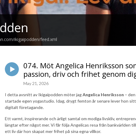
odden
an.com/ikigaipodden/feed.xml
074. Möt Angelica Henriksson so
passion, driv och frihet genom di
May 21, 2026
I detta avsnitt av Ikigaipodden möter jag
Angelica Henriksson
– den 
startade egen yogastudio. Idag, drygt femton år senare lever hon sitt
digitalt företagande.
Ett varmt, inspirerande och ärligt samtal om modiga livskliv, entrepre
längtar efter något mer. Vi får följa Angelicas resa från bankvärlden ti
ett liv där hon skapat mer frihet på sina egna villkor.