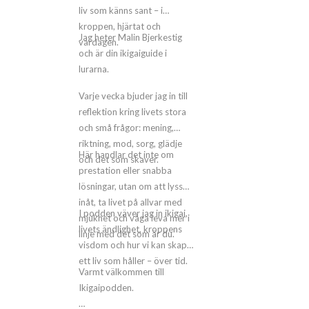
liv som känns sant – i
kroppen, hjärtat och
Jag heter Malin Bjerkestig
vardagen.
och är din ikigaiguide i
lurarna.
Varje vecka bjuder jag in till
reflektion kring livets stora
och små frågor: mening,
riktning, mod, sorg, glädje
Här handlar det inte om
och det som skaver.
prestation eller snabba
lösningar, utan om att lyssna
inåt, ta livet på allvar med
I podden väver jag in ikigai,
mjukhet och våga leva mer i
livets ändlighet, kroppens
linje med det som är du.
visdom och hur vi kan skapa
ett liv som håller – över tid.
Varmt välkommen till
Ikigaipodden.