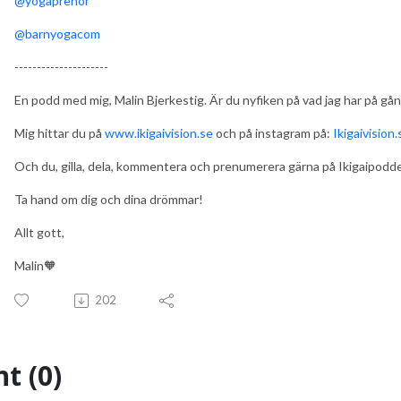
@yogaprenor
@barnyogacom
---------------------
En podd med mig, Malin Bjerkestig. Är du nyfiken på vad jag har på gå
Mig hittar du på
www.ikigaivision.se
och på instagram på:
Ikigaivision.
Och du, gilla, dela, kommentera och prenumerera gärna på Ikigaipodden
Ta hand om dig och dina drömmar!
Allt gott,
Malin🧡
202
t (0)