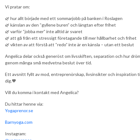
Vi pratar om:
🌿 hur allt började med ett sommarjobb på banken i Roslagen
🌿 känslan av den “gyllene buren” och längtan efter frihet
🌿 varför “jobba mer” inte alltid är svaret
🌿 att gå från ett stressigt företagande till mer hållbarhet och frihet
🌿 vikten av att förstå att “redo” inte är en känsla – utan ett beslut
Angelica delar också generöst om livsskiften, separation och hur drö
genom många små medvetna beslut över tid.
Ett avsnitt fyllt av mod, entreprenörskap, livsinsikter och inspiration t
dig.🧡
Vill du komma i kontakt med Angelica?
Du hittar henne via:
Yogaprenor.se
Barnyoga.com
Instagram: